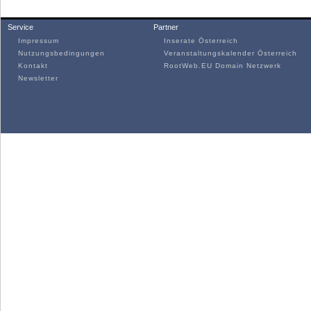
Service
Partner
Impressum
Inserate Österreich
Nutzungsbedingungen
Veranstaltungskalender Österreich
Kontakt
RootWeb.EU Domain Netzwerk
Newsletter