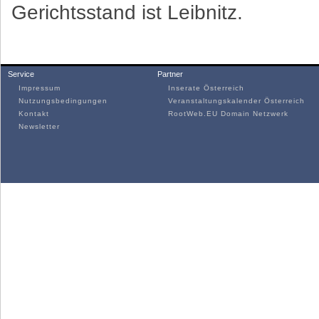
Gerichtsstand ist Leibnitz.
Service
Partner
Impressum
Inserate Österreich
Nutzungsbedingungen
Veranstaltungskalender Österreich
Kontakt
RootWeb.EU Domain Netzwerk
Newsletter