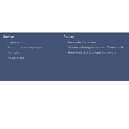
Service
Partner
Impressum
Inserate Österreich
Nutzungsbedingungen
Veranstaltungskalender Österreich
Kontakt
RootWeb.EU Domain Netzwerk
Newsletter