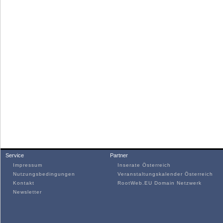
Service
Partner
Impressum
Inserate Österreich
Nutzungsbedingungen
Veranstaltungskalender Österreich
Kontakt
RootWeb.EU Domain Netzwerk
Newsletter