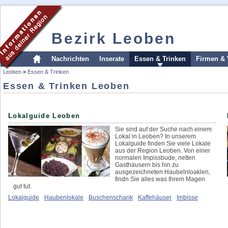
Bezirk Leoben
Nachrichten
Inserate
Essen & Trinken
Firmen & 
Leoben
»
Essen & Trinken
Essen & Trinken Leoben
Lokalguide Leoben
Sie sind auf der Suche nach einem
Lokal in Leoben? In unserem
Lokalguide finden Sie viele Lokale
aus der Region Leoben. Von einer
normalen Impissbude, netten
Gasthäusern bis hin zu
ausgezeichneten Haubelnloaklen,
findn Sie alles was Ihrem Magen
gut tut.
Lokalguide
Haubenlokale
Buschenschank
Kaffehäuser
Imbisse