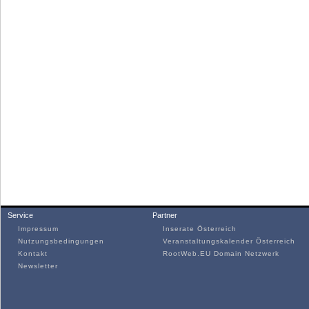
Service
Partner
Impressum
Inserate Österreich
Nutzungsbedingungen
Veranstaltungskalender Österreich
Kontakt
RootWeb.EU Domain Netzwerk
Newsletter