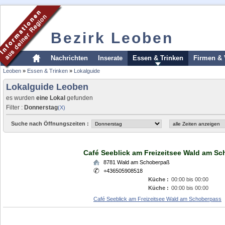
Bezirk Leoben
Nachrichten
Inserate
Essen & Trinken
Firmen & 
Leoben
»
Essen & Trinken
»
Lokalguide
Lokalguide Leoben
es wurden
eine Lokal
gefunden
Filter :
Donnerstag
(X)
Suche nach Öffnungszeiten :
Café Seeblick am Freizeitsee Wald am S
8781
Wald am Schoberpaß
+436505908518
Küche :
00:00 bis 00:00
Küche :
00:00 bis 00:00
Café Seeblick am Freizeitsee Wald am Schoberpass